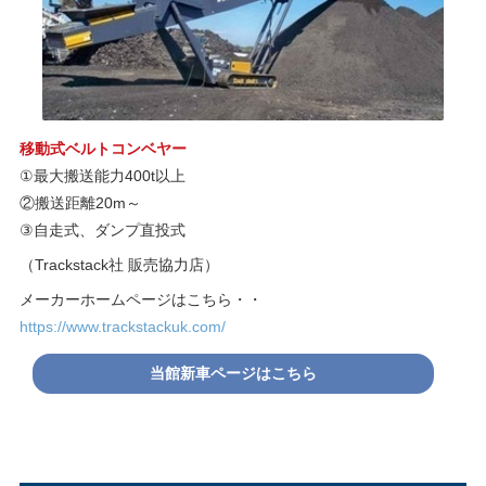
移動式ベルトコンベヤー
①最大搬送能力400t以上
②搬送距離20m～
③自走式、ダンプ直投式
（Trackstack社 販売協力店）
メーカーホームページはこちら・・
https://www.trackstackuk.com/
当館新車ページはこちら