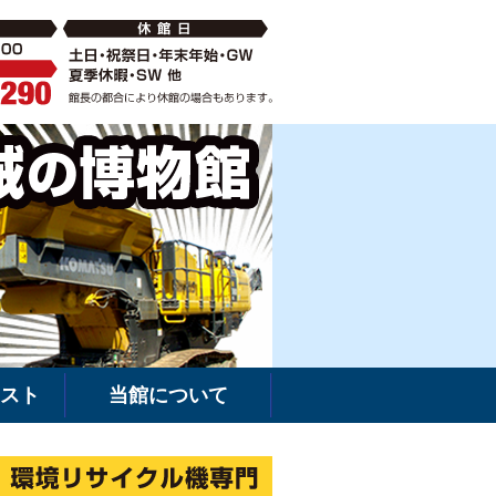
破砕機の中古・新車販売・レンタルなら環境リサイクル機専門
建機館は新車・
スト
当館について