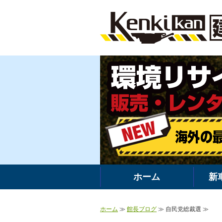
ホーム
新
ホーム
≫
館長ブログ
≫ 自民党総裁選 ≫