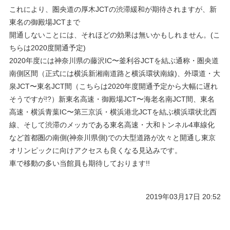
これにより、圏央道の厚木JCTの渋滞緩和が期待されますが、新
東名の御殿場JCTまで
開通しないことには、それほどの効果は無いかもしれません。(こ
ちらは2020度開通予定)
2020年度には神奈川県の藤沢IC〜釜利谷JCTを結ぶ通称・圏央道
南側区間（正式には横浜新湘南道路と横浜環状南線)、外環道・大
泉JCT〜東名JCT間（こちらは2020年度開通予定から大幅に遅れ
そうですが!?）新東名高速・御殿場JCT〜海老名南JCT間、東名
高速・横浜青葉IC〜第三京浜・横浜港北JCTを結ぶ横浜環状北西
線、そして渋滞のメッカである東名高速・大和トンネル4車線化
など首都圏の南側(神奈川県側)での大型道路が次々と開通し東京
オリンピックに向けアクセスも良くなる見込みです。
車で移動の多い当館員も期待しております!!
2019年03月17日 20:52