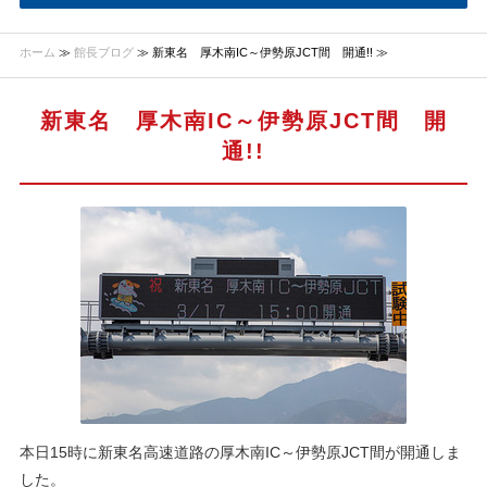
ホーム
≫
館長ブログ
≫ 新東名 厚木南IC～伊勢原JCT間 開通!! ≫
新東名 厚木南IC～伊勢原JCT間 開
通!!
本日15時に新東名高速道路の厚木南IC～伊勢原JCT間が開通しま
した。