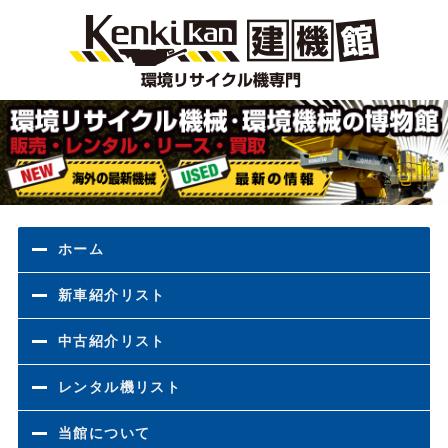
環境
ホーム
新車紹介リスト
中古紹介リスト
レンタル機リスト
当館について