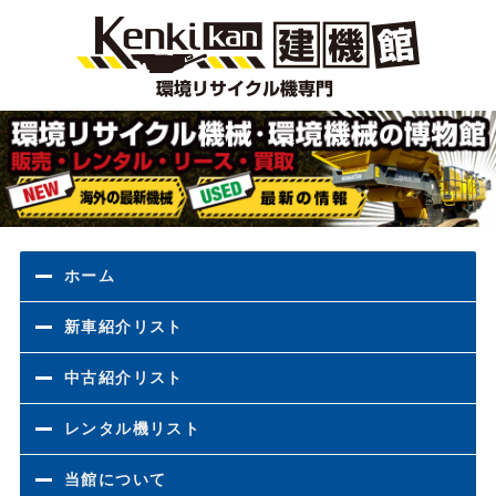
環境
ホーム
新車紹介リスト
中古紹介リスト
レンタル機リスト
当館について