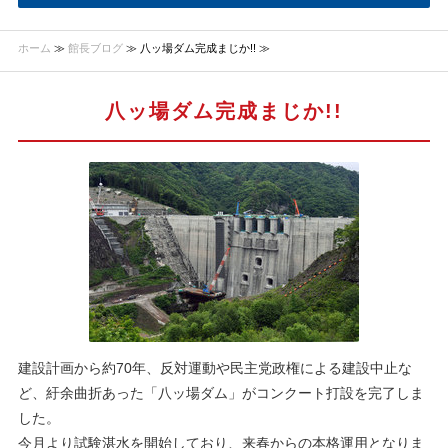
ホーム
≫
館長ブログ
≫ 八ッ場ダム完成まじか!! ≫
八ッ場ダム完成まじか!!
建設計画から約70年、反対運動や民主党政権による建設中止な
ど、紆余曲折あった「八ッ場ダム」がコンクート打設を完了しま
した。
今月より試験湛水を開始しており、来春からの本格運用となりま