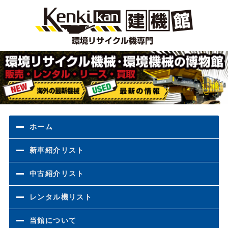
環境
ホーム
新車紹介リスト
中古紹介リスト
レンタル機リスト
当館について