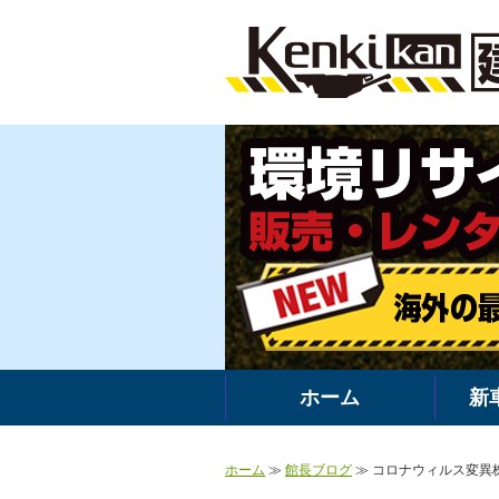
ホーム
新
ホーム
≫
館長ブログ
≫ コロナウィルス変異株