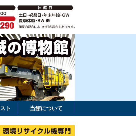
破砕機の中古・新車販売・レンタルなら環境リサイクル機専門
建機館は新車・
スト
当館について