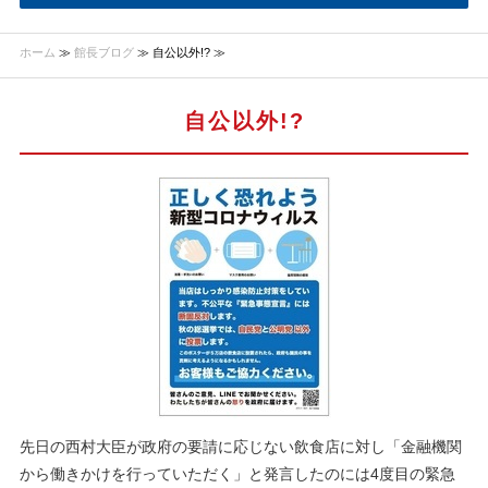
ホーム
≫
館長ブログ
≫ 自公以外!? ≫
自公以外!?
先日の西村大臣が政府の要請に応じない飲食店に対し「金融機関
から働きかけを行っていただく」と発言したのには4度目の緊急