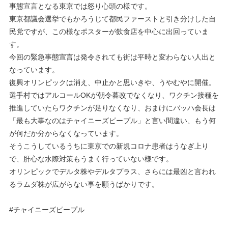
事態宣言となる東京では怒り心頭の様です。
東京都議会選挙でもかろうじて都民ファーストと引き分けした自
民党ですが、この様なポスターが飲食店を中心に出回っていま
す。
今回の緊急事態宣言は発令されても街は平時と変わらない人出と
なっています。
復興オリンピックは消え、中止かと思いきや、うやむやに開催。
選手村ではアルコールOKが朝令暮改でなくなり、ワクチン接種を
推進していたらワクチンが足りなくなり、おまけにバッハ会長は
「最も大事なのはチャイニーズピープル」と言い間違い、もう何
が何だか分からなくなっています。
そうこうしているうちに東京での新規コロナ患者はうなぎ上り
で、肝心な水際対策もうまく行っていない様です。
オリンピックでデルタ株やデルタプラス、さらには最凶と言われ
るラムダ株が広がらない事を願うばかりです。
#チャイニーズピープル