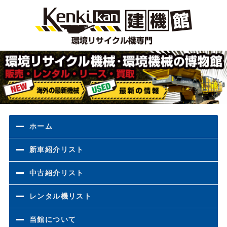
環境
ホーム
新車紹介リスト
中古紹介リスト
レンタル機リスト
当館について