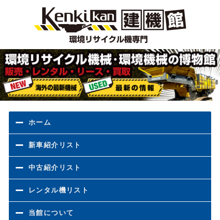
環境
ホーム
新車紹介リスト
中古紹介リスト
レンタル機リスト
当館について