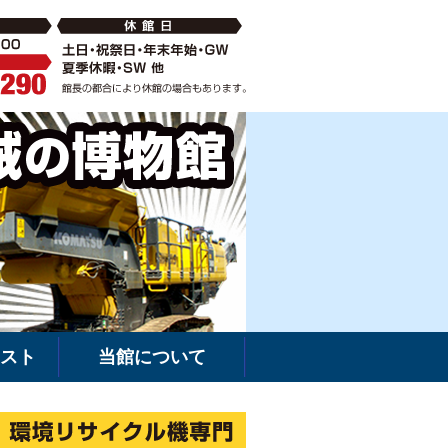
破砕機の中古・新車販売・レンタルなら環境リサイクル機専門
建機館は新車・
スト
当館について