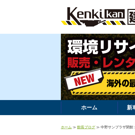
ホーム
新
ホーム
≫
館長ブログ
≫ 中野サンプラザ閉館 