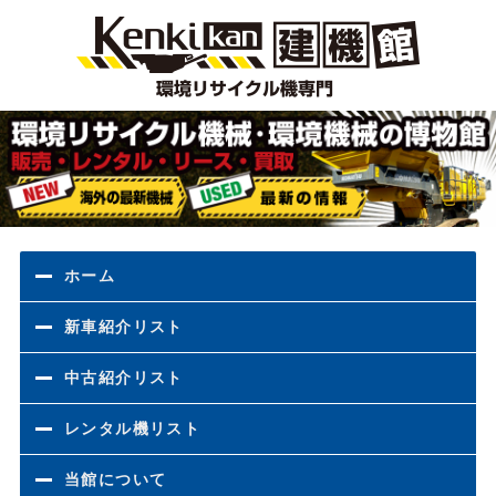
環境
ホーム
新車紹介リスト
中古紹介リスト
レンタル機リスト
当館について