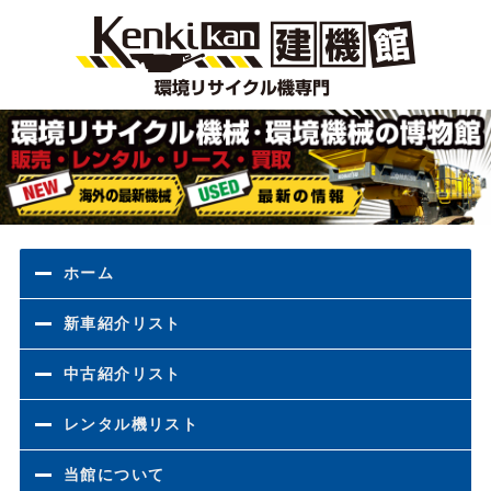
環境
ホーム
新車紹介リスト
中古紹介リスト
レンタル機リスト
当館について