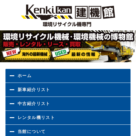
環境
ホーム
新車紹介リスト
中古紹介リスト
レンタル機リスト
当館について