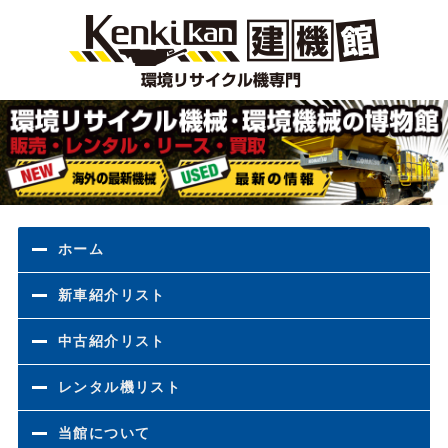
環境
ホーム
新車紹介リスト
中古紹介リスト
レンタル機リスト
当館について