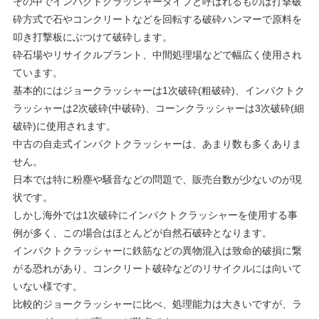
その中でインパクトクラッシャータイプと呼ばれるものは打撃破
砕方式で石やコンクリートなどを回転する破砕ハンマーで原料を
叩き打撃板にぶつけて破砕します。
砕石場やリサイクルプラント、中間処理場などで幅広く使用され
ています。
基本的にはジョークラッシャーは1次破砕(粗破砕)、インパクトク
ラッシャーは2次破砕(中破砕)、コーンクラッシャーは3次破砕(細
破砕)に使用されます。
中古の自走式インパクトクラッシャーは、あまり数も多くありま
せん。
日本では特に粉塵や騒音などの問題で、販売台数が少ないのが現
状です。
しかし海外では1次破砕にインパクトクラッシャーを使用する事
例が多く、この場合はほとんどが自然石破砕となります。
インパクトクラッシャーに鉄筋などの異物混入は致命的破損に繋
がる恐れがあり、コンクリート破砕などのリサイクルには向いて
いない様です。
比較的ジョークラッシャーに比べ、処理能力は大きいですが、ラ