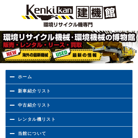
環境
ホーム
新車紹介リスト
中古紹介リスト
レンタル機リスト
当館について