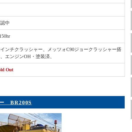
確認中
150hr
0インチクラッシャー、メッツォC90ジョークラッシャー搭
載、エンジンOH・塗装済、
ld Out
 BR200S