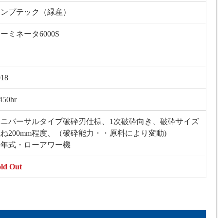
コンプテック（緑産）
ーミネータ6000S
018
450hr
ユニバーサルタイプ破砕刃仕様、1次破砕向き、破砕サイズ
ね200mm程度、（破砕能力・・原料により変動)
高年式・ローアワー機
ld Out