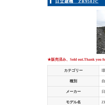
日立建機 ZR950JC
★販売済み、Sold out.Thank you for 
カテゴリー
種別
メーカー
日
モデル名
Z