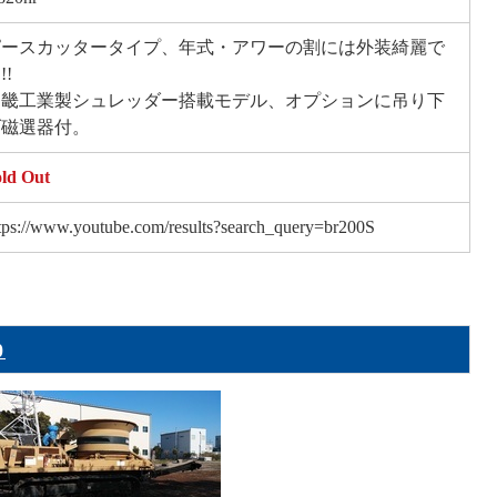
ピースカッタータイプ、年式・アワーの割には外装綺麗で
!!
近畿工業製シュレッダー搭載モデル、オプションに吊り下
げ磁選器付。
ld Out
tps://www.youtube.com/results?search_query=br200S
0