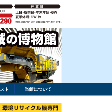
破砕機の中古・新車販売・レンタルなら環境リサイクル機専門
建機館は新車・
スト
当館について