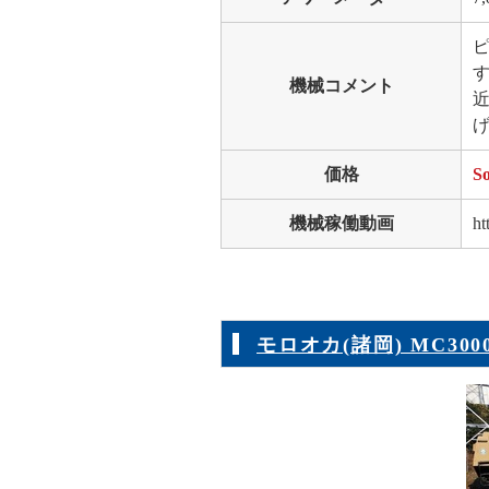
す
機械コメント
価格
So
機械稼働動画
ht
モロオカ(諸岡) MC300