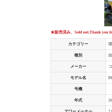
★販売済み、Sold out.Thank you for 
カテゴリー
種別
メーカー
コ
モデル名
B
号機
年式
2
アワーメーター
7,