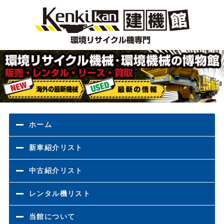
環境
ホーム
新車紹介リスト
中古紹介リスト
レンタル機リスト
当館について