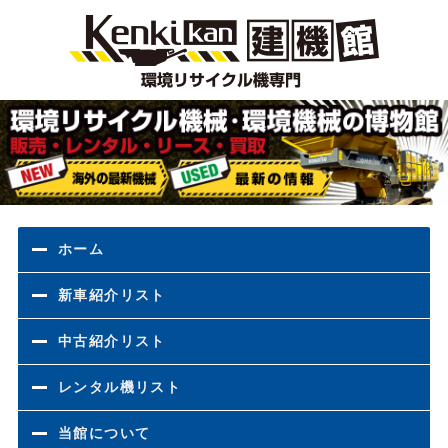
環境
ホーム
新車紹介リスト
中古紹介リスト
レンタル機リスト
当館について