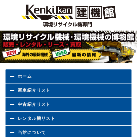
環境
ホーム
新車紹介リスト
中古紹介リスト
レンタル機リスト
当館について