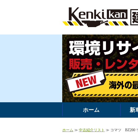
ホーム
新
ホーム
≫
中古紹介リスト
≫ コマツ BZ200 