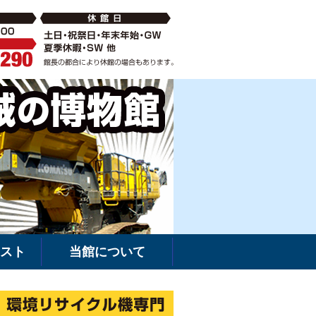
破砕機の中古・新車販売・レンタルなら環境リサイクル機専門
建機館は新車・
スト
当館について