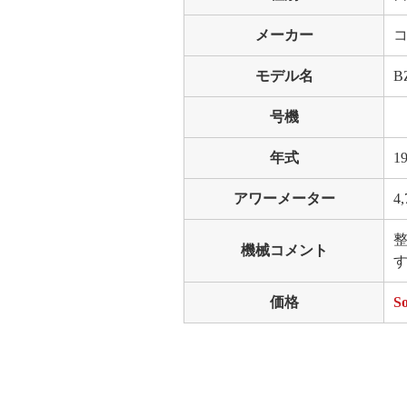
メーカー
コ
モデル名
B
号機
年式
1
アワーメーター
4,
機械コメント
価格
So