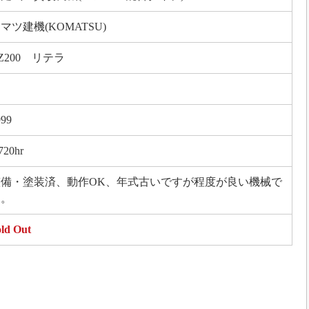
マツ建機(KOMATSU)
Z200 リテラ
999
720hr
整備・塗装済、動作OK、年式古いですが程度が良い機械で
す。
ld Out