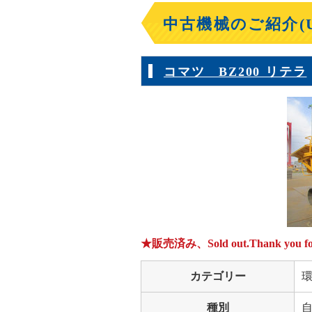
中古機械のご紹介(Us
コマツ BZ200 リテラ
★販売済み、Sold out.Thank you for 
カテゴリー
種別
自