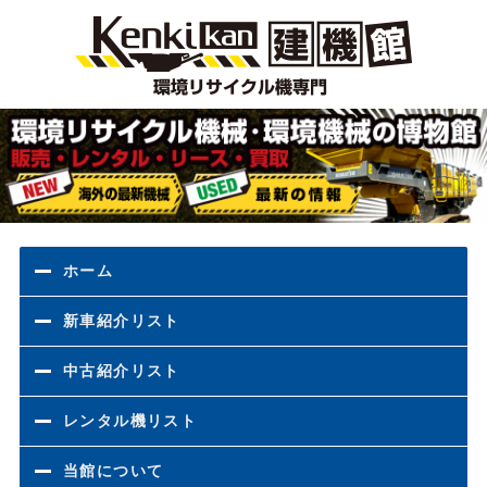
環境
ホーム
新車紹介リスト
中古紹介リスト
レンタル機リスト
当館について