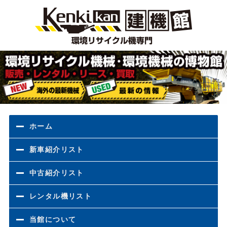
環境
ホーム
新車紹介リスト
中古紹介リスト
レンタル機リスト
当館について