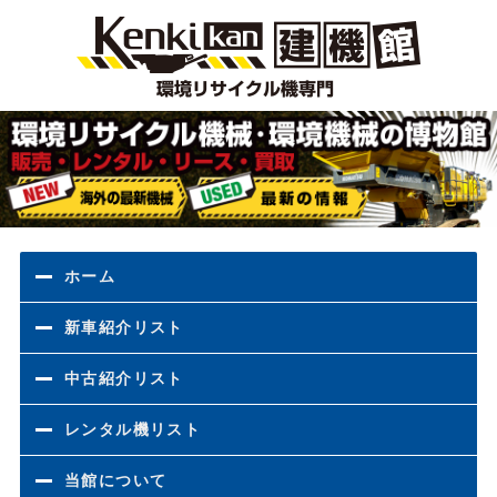
環境
ホーム
新車紹介リスト
中古紹介リスト
レンタル機リスト
当館について