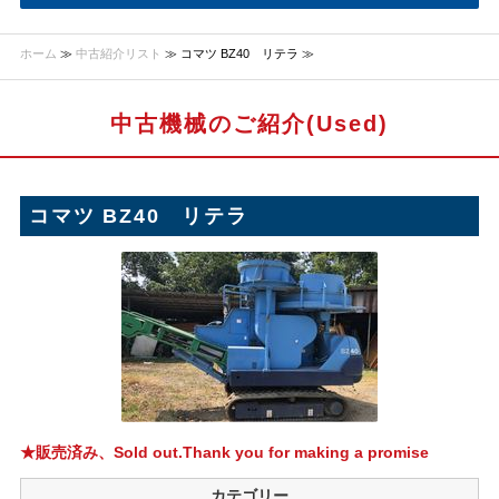
ホーム
≫
中古紹介リスト
≫ コマツ BZ40 リテラ ≫
中古機械のご紹介(Used)
コマツ BZ40 リテラ
★販売済み、Sold out.Thank you for making a promise
カテゴリー