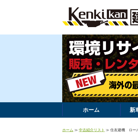
ホーム
新
ホーム
≫
中古紹介リスト
≫ 住友建機 ロールク