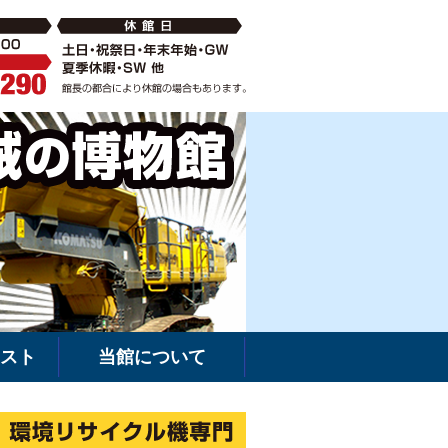
破砕機の中古・新車販売・レンタルなら環境リサイクル機専門
建機館は新車・
スト
当館について