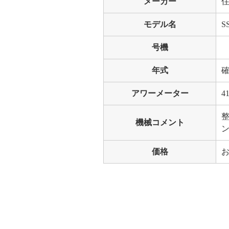
メーカー
モデル名
S
号機
年式
アワーメーター
41
機械コメント
ン
価格
お