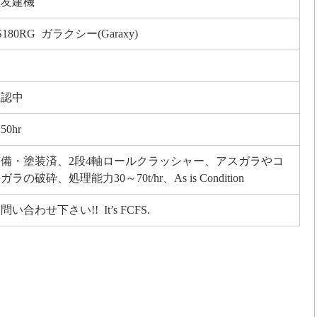
住友建機
S180RG ガラクシー(Garaxy)
確認中
50hr
整備・塗装済、2段4軸ロールクラッシャー、アスガラやコ
ガラの破砕、処理能力30～70t/hr、As is Condition
問い合わせ下さい!! It’s FCFS.