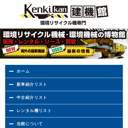
環境
ホーム
新車紹介リスト
中古紹介リスト
レンタル機リスト
当館について