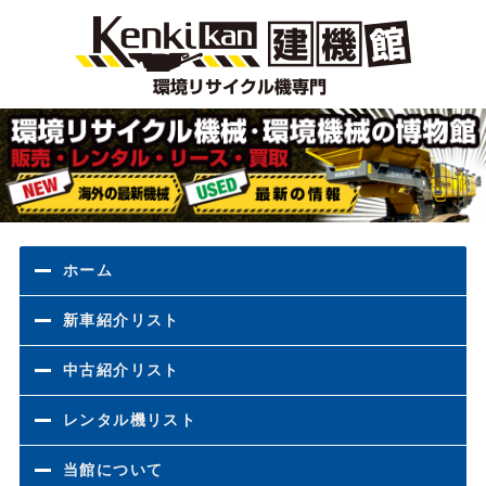
環境
ホーム
新車紹介リスト
中古紹介リスト
レンタル機リスト
当館について