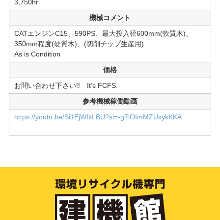
3,750hr
機械コメント
CATエンジンC15、590PS、最大投入径600mm(軟質木)、
350mm程度(硬質木)、(切削チップ生産用)
As is Condition
価格
お問い合わせ下さい!! It’s FCFS.
参考機械稼働動画
https://youtu.be/Si1EjWfkLBU?si=-g7lOImMZUxykKKA