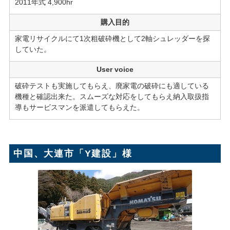
2011年式 4,900hr
購入目的
家電リサイクルにて1次粗破砕機として2軸シュレッダーを探
していた。
User voice
破砕テストも実施してもらえ、廃家電の破砕にも適している
機種と確認出来た。スムーズな対応をしてもらえ納入取扱指
導もサービスマンを派遣してもらえた。
中国、大連市「Y建設」様