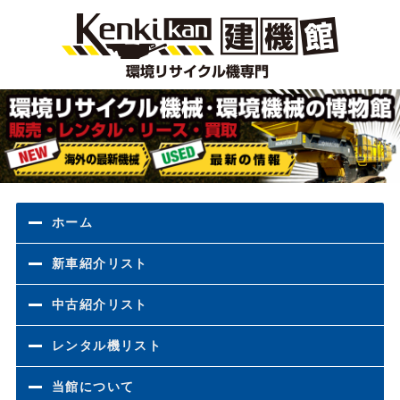
環境
ホーム
新車紹介リスト
中古紹介リスト
レンタル機リスト
当館について