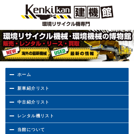
環境
ホーム
新車紹介リスト
中古紹介リスト
レンタル機リスト
当館について