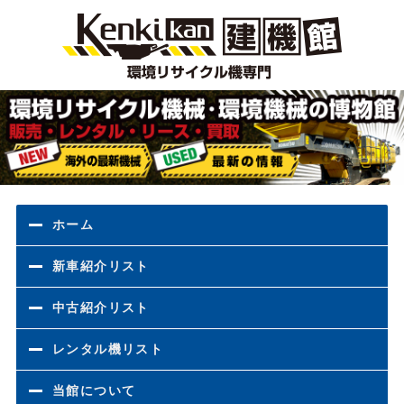
環境
ホーム
新車紹介リスト
中古紹介リスト
レンタル機リスト
当館について