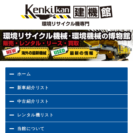
環境
ホーム
新車紹介リスト
中古紹介リスト
レンタル機リスト
当館について