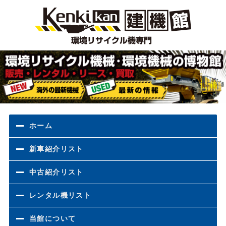
環境
ホーム
新車紹介リスト
中古紹介リスト
レンタル機リスト
当館について