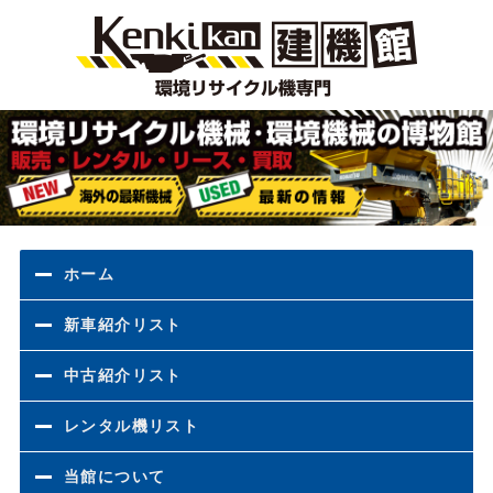
環境
ホーム
新車紹介リスト
中古紹介リスト
レンタル機リスト
当館について