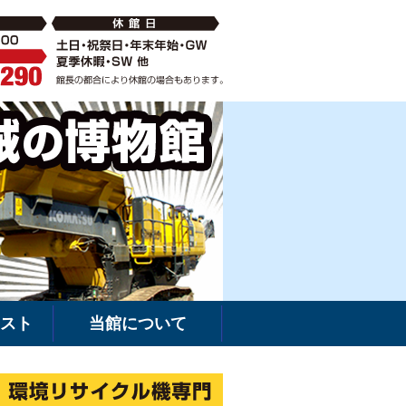
破砕機の中古・新車販売・レンタルなら環境リサイクル機専門
建機館は新車・
スト
当館について