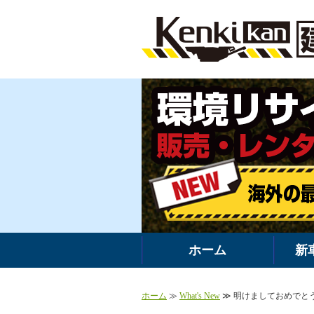
ホーム
新
ホーム
≫
What's New
≫ 明けましておめでと