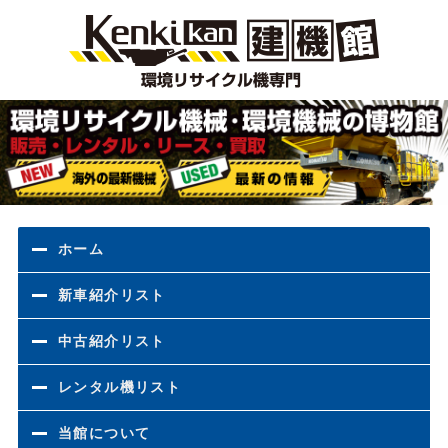
環境
ホーム
新車紹介リスト
中古紹介リスト
レンタル機リスト
当館について