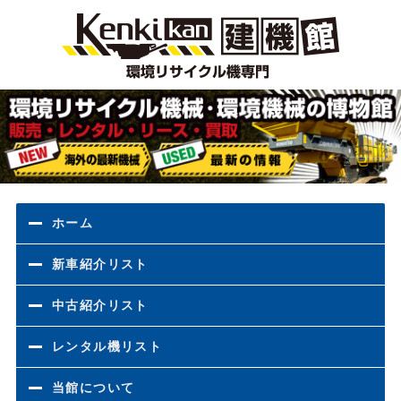
環境
ホーム
新車紹介リスト
中古紹介リスト
レンタル機リスト
当館について