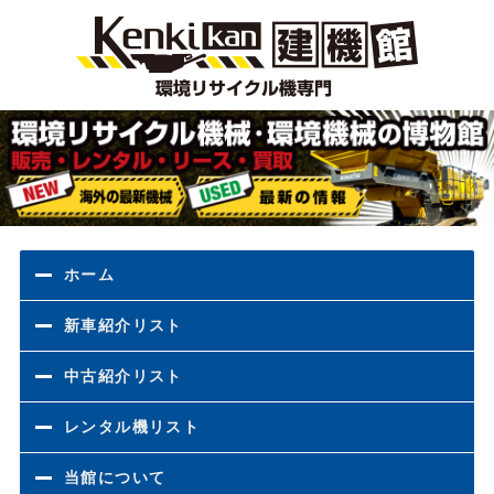
環境
ホーム
新車紹介リスト
中古紹介リスト
レンタル機リスト
当館について