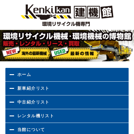
環境
ホーム
新車紹介リスト
中古紹介リスト
レンタル機リスト
当館について