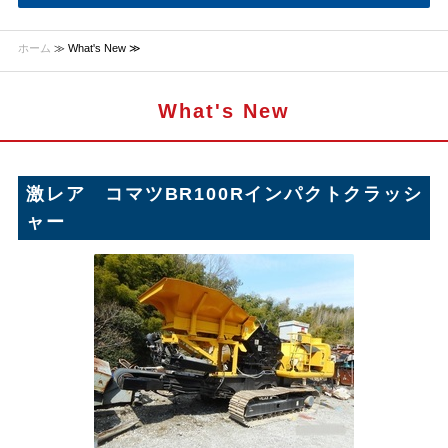
ホーム
≫ What's New ≫
What's New
激レア コマツBR100Rインパクトクラッシ
ャー