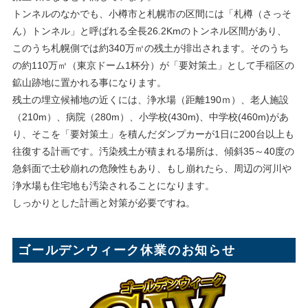
トンネルのなかでも、小樽市と札幌市の区間には「札樽（さっそ
ん）トンネル」と呼ばれる全長26.2Kmのトンネル区間があり、
このうち札幌側では約340万㎥の残土が排出されます。そのうち
の約110万㎥（東京ドーム1杯分）が「要対策土」として手稲区の
鉱山跡地に置かれる事になります。
残土の埋立候補地の近くには、浄水場（距離190ｍ）、老人施設
（210m）、病院（280m）、小学校(430m)、中学校(460m)があ
り、そこを「要対策土」を積んだダンプカーが1日に200台以上も
往復する計画です。汚染残土が積まれる場所は、傾斜35～40度の
急斜面で土砂崩れの危険性もあり、もし崩れたら、周辺の河川や
浄水場も住宅地も汚染されることになります。
しっかりとした計画と対策が必要ですね。
ゴールデンウィーク休業のお知らせ