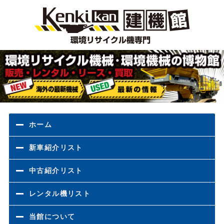
環境
ホーム
新車紹介リスト
中古紹介リスト
レンタル機リスト
当館について