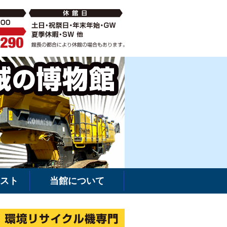
破砕機の中古・新車販売・レンタルなら環境リサイクル機専門
建機館は新車・
スト
当館について