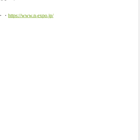
・・
https://www.n-expo.jp/