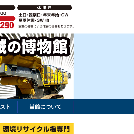
破砕機の中古・新車販売・レンタルなら環境リサイクル機専門
建機館は新車・
スト
当館について