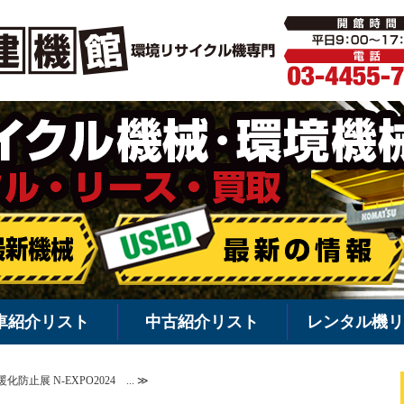
環境機械・
車紹介リスト
中古紹介リスト
レンタル機リ
止展 N-EXPO2024 ... ≫