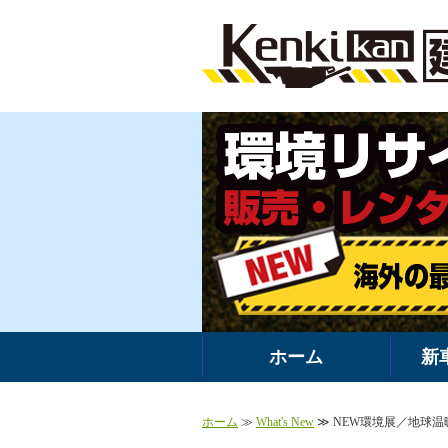
ホーム
新
ホーム
≫
What's New
≫ NEW環境展／地球温暖化防