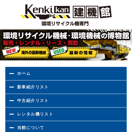
環境
ホーム
新車紹介リスト
中古紹介リスト
レンタル機リスト
当館について