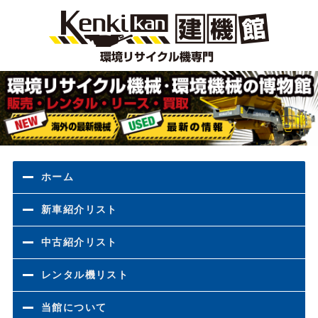
環境
ホーム
新車紹介リスト
中古紹介リスト
レンタル機リスト
当館について