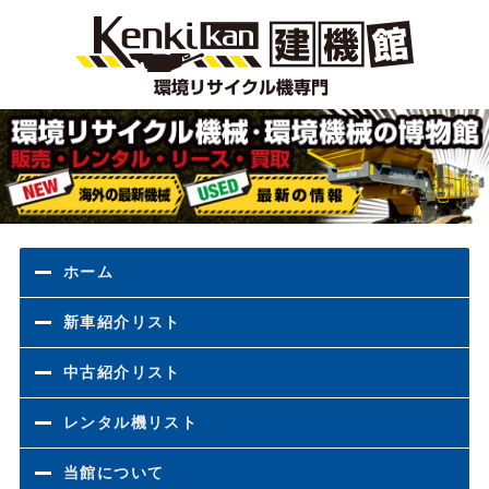
環境
ホーム
新車紹介リスト
中古紹介リスト
レンタル機リスト
当館について