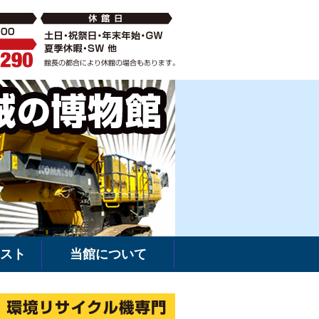
破砕機の中古・新車販売・レンタルなら環境リサイクル機専門
建機館は新車・
スト
当館について