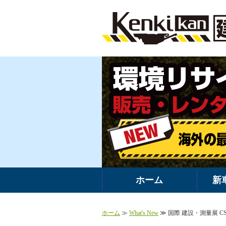
ホーム
新
ホーム
≫
What's New
≫ 国際 建設・測量展 CSPI