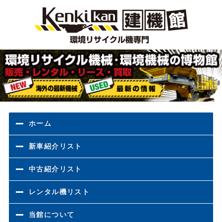
環境
ホーム
新車紹介リスト
中古紹介リスト
レンタル機リスト
当館について