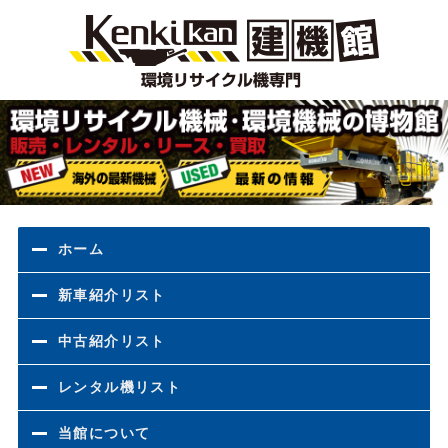
環境
ホーム
新車紹介リスト
中古紹介リスト
レンタル機リスト
当館について