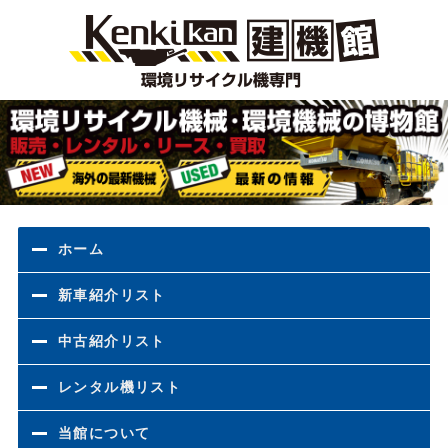
環境
ホーム
新車紹介リスト
中古紹介リスト
レンタル機リスト
当館について