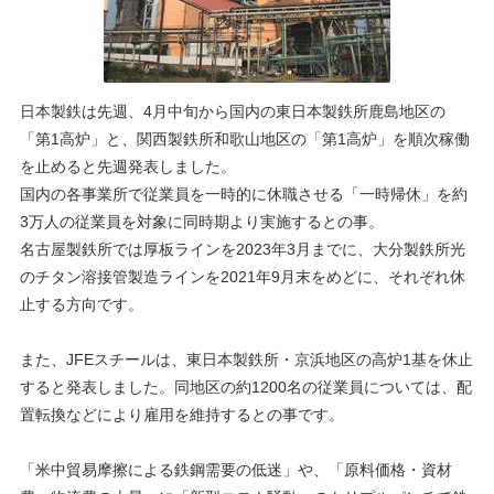
日本製鉄は先週、4月中旬から国内の東日本製鉄所鹿島地区の
「第1高炉」と、関西製鉄所和歌山地区の「第1高炉」を順次稼働
を止めると先週発表しました。
国内の各事業所で従業員を一時的に休職させる「一時帰休」を約
3万人の従業員を対象に同時期より実施するとの事。
名古屋製鉄所では厚板ラインを2023年3月までに、大分製鉄所光
のチタン溶接管製造ラインを2021年9月末をめどに、それぞれ休
止する方向です。
また、JFEスチールは、東日本製鉄所・京浜地区の高炉1基を休止
すると発表しました。同地区の約1200名の従業員については、配
置転換などにより雇用を維持するとの事です。
「米中貿易摩擦による鉄鋼需要の低迷」や、「原料価格・資材