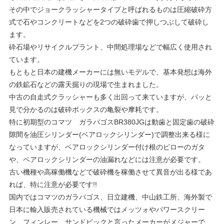
その中でジョークラッシャータイプと呼ばれるものは圧縮破砕方
式で石やコンクリートなどを2つの破砕歯で押しつぶして破砕し
ます。
砕石場やリサイクルプラント、中間処理場などで幅広く使用され
ています。
もともと日本の建機メーカーには無いモデルで、基本発想は海外
の鉄鉱石などの露天掘りの現場で生まれました。
中古の自走式クラッシャーも多く出回って来ていますが、パッと
見で分かるのは破砕ボックスの亀裂や摩耗です。
特に初期型のコマツ ガラパゴスBR380JGは動歯と固定歯の破砕
隙間を油圧シリンダー(ベアロックシリンダー)で調整出来る様に
なっていますが、ベアロックシリンダー付け根のピローのガタ
や、ベアロックシリンダーの油漏れなどには注意が必要です。
古い機種や高稼働機などで破砕機を稼働させて異音が出る様であ
れば、特に注意が必要です!!
国内ではコマツのガラパゴス、日立建機、中山鉄工所、海外製で
日本に輸入販売されている機械ではメッツォやパワースクリー
ン、フィンレー、サンドビックと言ったメーカーがメジャーで