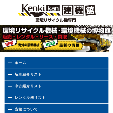
環境
ホーム
新車紹介リスト
中古紹介リスト
レンタル機リスト
当館について