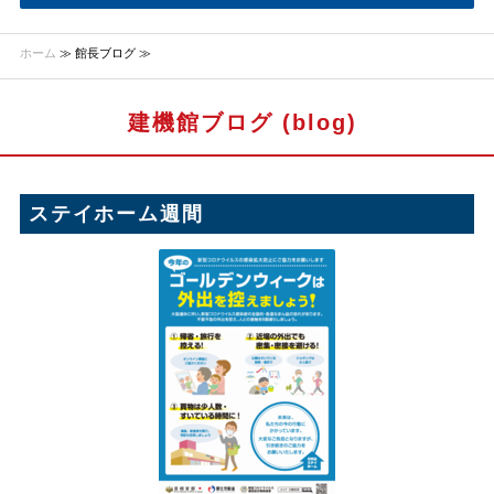
ホーム
≫ 館長ブログ ≫
建機館ブログ (
blog
)
ステイホーム週間